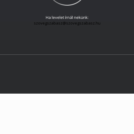
Ha levelet írnál nekünk:
szovegszabasz@szovegszabasz.hu