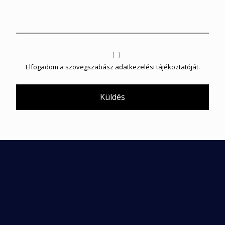
Elfogadom a szövegszabász
adatkezelési tájékoztató
ját.