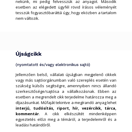
nekünk, mi pedig felvesszük az anyagot. Második
esetben az elégedett ügyfél rövid írásos véleményét
tesszük fogyasztóbaráttá úgy, hogy eközben a tartalom
nem változik.
Újságcikk
(nyomtatott és/vagy elektronikus sajtó)
Jellemzően belső, vállalati újságban megjelenő cikkek
vagy más sajtóorgánumban való szereplés esetén van
szükség külsős segítségre, amennyiben nincs állandó
szerkesztősége/sajtósa a vállalkozásnak. Ebben az
esetben a megrendelt cikk terjedelme határozza meg a
díjazásunkat. Műfaját tekintve a megírandó anyag lehet
interjú, tudósítás, riport, hír, vezércikk, tárca,
kommentár
. A cikk elkészültét mindenképpen
egyeztetés előzi meg a témáról, a terjedelemről és a
leadási határidőről.