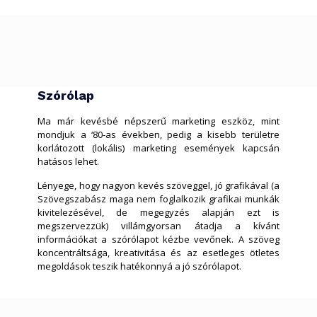
Szórólap
Ma már kevésbé népszerű marketing eszköz, mint
mondjuk a ‘80-as években, pedig a kisebb területre
korlátozott (lokális) marketing események kapcsán
hatásos lehet.
Lényege, hogy nagyon kevés szöveggel, jó grafikával (a
Szövegszabász maga nem foglalkozik grafikai munkák
kivitelezésével, de megegyzés alapján ezt is
megszervezzük) villámgyorsan átadja a kívánt
információkat a szórólapot kézbe vevőnek. A szöveg
koncentráltsága, kreativitása és az esetleges ötletes
megoldások teszik hatékonnyá a jó szórólapot.