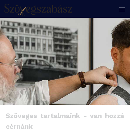
Szöveges tartalmaink - van hozzá
cérnánk