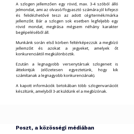
A szlogen jellemzően egy rövid, max. 3-4 szóból álló
jelmondat, ami az olvasó/fogyasztó számára jól kifejezi
és felidézhetővé teszi az adott cég/termék/márka
jellemzőit. Bár a szlogen sok esetben legfeljebb egy
rövid mondat, megírása mégsem néhány karakter
begépeléséből áll.
Munkánk során első körben feltérképezzük a megbízó
jellemzőit és azokat a jegyeket, amelyek őt
konkurenciáitól megkülönböztik.
Ezután a legnagyobb versenytársak szlogeneit is
áttekintjük (előzetesen egyeztetünk, hogy kik
számítanak a legnagyobb konkurenciának).
A kapott információk birtokában több szlogenvariációt
készítünk, amelyből 3-at küldünk el a megbízónak.
Poszt, a közösségi médiában