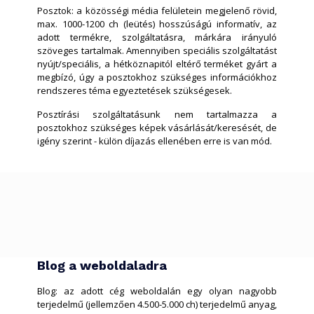
Posztok: a közösségi média felületein megjelenő rövid,
max. 1000-1200 ch (leütés) hosszúságú informatív, az
adott termékre, szolgáltatásra, márkára irányuló
szöveges tartalmak. Amennyiben speciális szolgáltatást
nyújt/speciális, a hétköznapitól eltérő terméket gyárt a
megbízó, úgy a posztokhoz szükséges információkhoz
rendszeres téma egyeztetések szükségesek.
Posztírási szolgáltatásunk nem tartalmazza a
posztokhoz szükséges képek vásárlását/keresését, de
igény szerint - külön díjazás ellenében erre is van mód.
Blog a weboldaladra
Blog: az adott cég weboldalán egy olyan nagyobb
terjedelmű (jellemzően 4.500-5.000 ch) terjedelmű anyag,