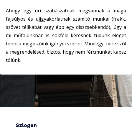
Ahogy egy úri szabászatnak megvannak a maga
fajsúlyos és ujjgyakorlatnak számító munkái (frakk,
szövet télikabát vagy épp egy díszzsebkendő), úgy a
mi műfajunkban is sokféle kérésnek tudunk eleget
tenni a megbízóink igényei szerint. Mindegy, mire szól
a megrendelésed, biztos, hogy nem fércmunkát kapsz
tőlünk.
Szlogen