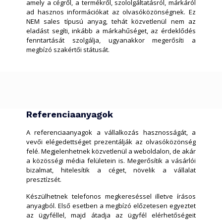
amely a cégről, a termékről, szololgáltatásról, márkáról
ad hasznos információkat az olvasóközönségnek. Ez
NEM sales típusú anyag, tehát közvetlenül nem az
eladást segíti, inkább a márkahűséget, az érdeklődés
fenntartását szolgálja, ugyanakkor megerősíti a
megbízó szakértői státusát.
Referenciaanyagok
A referenciaanyagok a vállalkozás hasznosságát, a
vevői elégedettséget prezentálják az olvasóközönség
felé. Megjelenhetnek közvetlenül a weboldalon, de akár
a közösségi média felületein is. Megerősítik a vásárlói
bizalmat, hitelesítik a céget, növelik a vállalat
presztízsét.
Készülhetnek telefonos megkereséssel illetve írásos
anyagból. Első esetben a megbízó előzetesen egyeztet
az ügyféllel, majd átadja az ügyfél elérhetőségeit